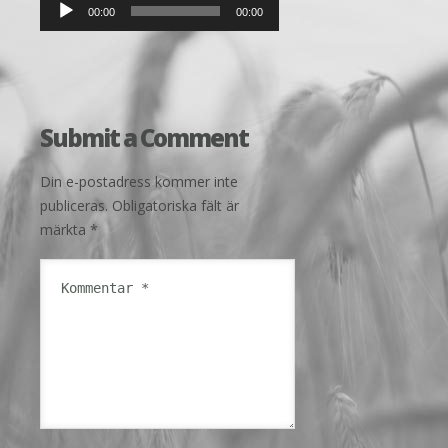
00:00
00:00
Submit a Comment
Din e-postadress kommer inte
publiceras.
Obligatoriska fält är
märkta
*