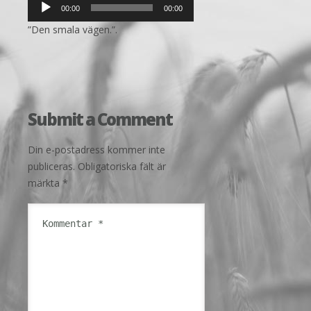
00:00
00:00
”Den smala vägen.”.
Submit a Comment
Din e-postadress kommer inte
publiceras.
Obligatoriska fält är
märkta
*