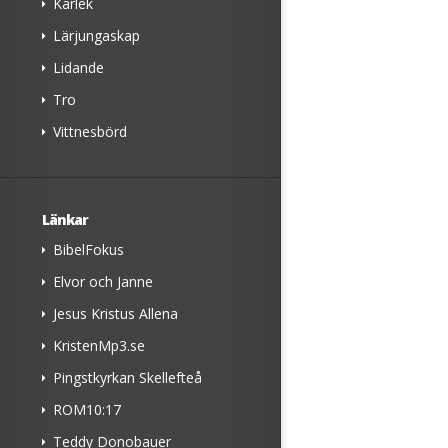
Kärlek
Lärjungaskap
Lidande
Tro
Vittnesbörd
Länkar
BibelFokus
Elvor och Janne
Jesus Kristus Allena
KristenMp3.se
Pingstkyrkan Skellefteå
ROM10:17
Teddy Donobauer