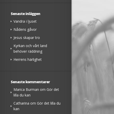
Senaste inläggen
Vandra i ljuset
Nådens gåvor
Jesus skapar tro
Kyrkan och vårt land
behöver räddning
Herrens härlighet
Senaste kommentarer
Marica Burman
om
Gör det
lilla du kan
Catharina
om
Gör det lilla du
kan